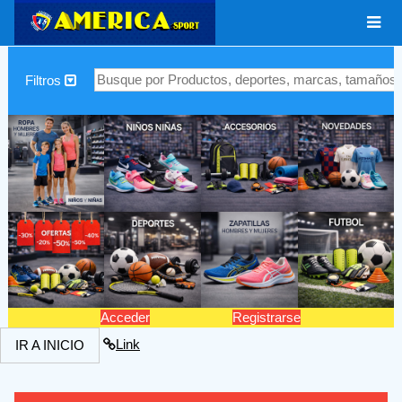
|
Filtros
Acceder
Registrarse
Link
IR A INICIO