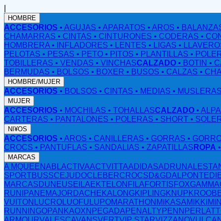
|
HOMBRE
ACCESORIOS
• AGUJAS
• APARATOS
• AROS
• BALANZA
CHAMARRAS
• CINTAS
• CINTURONES
• CODERAS
• CO
HOMBRERA
• INFLADORES
• LENTES
• LIGAS
• LLAVERO
PELOTAS
• PESAS
• PETO
• PITOS
• PLANTILLAS
• POLE
TOBILLERAS
• VENDAS
• VINCHAS
CALZADO
• BOTIN
• 
BERMUDAS
• BOLSOS
• BOXER
• BUSOS
• CALZAS
• CH
HOMBRE/MUJER
ACCESORIOS
• BOLSOS
• CINTAS
• MEDIAS
• MUSLERA
MUJER
ACCESORIOS
• MOCHILAS
• TOHALLAS
CALZADO
• ALP
CARTERAS
• PANTALONES
• POLERAS
• SHORT
• SOLE
NI¥OS
ACCESORIOS
• AROS
• CANILLERAS
• GORRAS
• GORR
CROCS
• PANTUFLAS
• SANDALIAS
• ZAPATILLAS
ROPA
MARCAS
A MQUEEN
ABL
ACTIVA
ACTVITTA
ADIDAS
ADRUN
ALESTA
SPORT
BUSS
CEJUDO
CLEBER
CROCS
D&G
DALPONTE
DI
MARCAS
DUNEUS
EILA
EKTELON
FILA
FORTIS
FOX
GAMMA
RUN
IPANEMA
JORDACHE
KALONG
KIPLING
KNUP
KROOB
VUITON
LUCRO
LUOFU
LUPO
MARATHON
MIKASA
MIKKI
MI
RUNNING
OPANKA
OXN
PEGADA
PENALTY
PENN
PERLAT
ARMOUR
VALESCA
VANS
VERT
VIP STAR
VIZZANO
VULCA