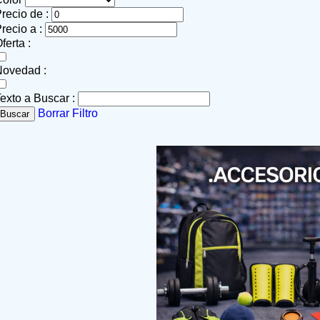
recio de :
recio a :
ferta :
Novedad :
exto a Buscar :
Borrar Filtro
Buscar