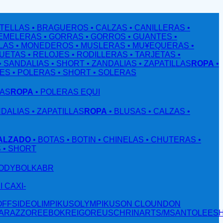
OTELLAS
• BRAGUEROS
• CALZAS
• CANILLERAS
•
GEMELERAS
• GORRAS
• GORROS
• GUANTES
•
LAS
• MONEDEROS
• MUSLERAS
• MU¥EQUERAS
•
QUETAS
• RELOJES
• RODILLERAS
• TARJETAS
•
• SANDALIAS
• SHORT
• ZANDALIAS
• ZAPATILLAS
ROPA
•
NES
• POLERAS
• SHORT
• SOLERAS
LAS
ROPA
• POLERAS EQUI
NDALIAS
• ZAPATILLAS
ROPA
• BLUSAS
• CALZAS
•
ALZADO
• BOTAS
• BOTIN
• CHINELAS
• CHUTERAS
•
S
• SHORT
ODY
BOLKA
BR
S
I CAX
I-
OFFSIDE
OLIMPIKUS
OLYMPIKUS
ON CLOUND
ON
A
RAZZO
REEBOK
REIGO
REUSCH
RINART
S/M
SANTOLEE
S