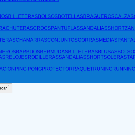
JOS
BILLETERAS
BOLSOS
BOTELLAS
BRAGUEROS
CALZAS
RA
CHUTERAS
CROCS
PANTUFLAS
SANDALIAS
SHORT
ZAN
TERAS
CHAMARRAS
CONJUNTOS
GORRAS
MEDIAS
PANTA
NEROS
BARBIJOS
BERMUDAS
BILLETERAS
BLUSAS
BOLSO
AS
RELOJES
RODILLERAS
SANDALIAS
SHORT
SOLERAS
TA
ACION
PING PONG
PROTECTOR
RAQUET
RUNING
RUNNIN