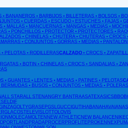
S
• BANANEROS
• BARBIJOS
• BILLETERAS
• BOLSOS
• B
NJUNTOS
• CUERDAS
• ESCUDO
• ESTUCHES
• FAJAS
• 
S
• MALLAS
• MANCUERNAS
• MANGAS
• MEDIAS
• MOCHI
RAS
• PONCHILLOS
• PROTECTOR
• PROTECTORES
• RA
CALZADOS
• CHINELAS
• CHUTERA
• CHUTERAS
• CROCS
AMARRAS
• CONJUNTOS
• GORRAS
• MEDIAS
• PANTALO
S
• PELOTAS
• RODILLERAS
CALZADO
• CROCS
• ZAPATIL
ARGATAS
• BOTIN
• CHINELAS
• CROCS
• SANDALIAS
• ZA
RAS
OS
• GUANTES
• LENTES
• MEDIAS
• PATINES
• PELOTAS
C
• BERMUDAS
• BUSOS
• CONJUNTOS
• MEDIAS
• POLERA
N
ALL STAR
ALL STEN
ANGRY B
ANTRA
ASATEX
ASICS
BBO
B
ESEL
DIF
GINZA
GOLTY
GRASEP
GSL
GUCCI
GUTI
HABANA
HAVAIANA
ERG
LACOSTE
LEVIS
LOTTO
LOVIS
NION
MOLECA
MOLTEN
NEW ATHLETIC
NEW BALANCE
NIKE
TO
PORTLAND
PRADA
PROCER
PROFLITE
PROKENNEX
PUM
N
WALON
WESTON
WILSON