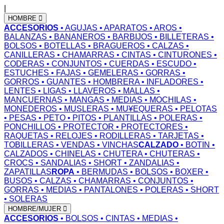
|
HOMBRE
ACCESORIOS
• AGUJAS
• APARATOS
• AROS
•
BALANZAS
• BANANEROS
• BARBIJOS
• BILLETERAS
•
BOLSOS
• BOTELLAS
• BRAGUEROS
• CALZAS
•
CANILLERAS
• CHAMARRAS
• CINTAS
• CINTURONES
•
CODERAS
• CONJUNTOS
• CUERDAS
• ESCUDO
•
ESTUCHES
• FAJAS
• GEMELERAS
• GORRAS
•
GORROS
• GUANTES
• HOMBRERA
• INFLADORES
•
LENTES
• LIGAS
• LLAVEROS
• MALLAS
•
MANCUERNAS
• MANGAS
• MEDIAS
• MOCHILAS
•
MONEDEROS
• MUSLERAS
• MU¥EQUERAS
• PELOTAS
• PESAS
• PETO
• PITOS
• PLANTILLAS
• POLERAS
•
PONCHILLOS
• PROTECTOR
• PROTECTORES
•
RAQUETAS
• RELOJES
• RODILLERAS
• TARJETAS
•
TOBILLERAS
• VENDAS
• VINCHAS
CALZADO
• BOTIN
•
CALZADOS
• CHINELAS
• CHUTERA
• CHUTERAS
•
CROCS
• SANDALIAS
• SHORT
• ZANDALIAS
•
ZAPATILLAS
ROPA
• BERMUDAS
• BOLSOS
• BOXER
•
BUSOS
• CALZAS
• CHAMARRAS
• CONJUNTOS
•
GORRAS
• MEDIAS
• PANTALONES
• POLERAS
• SHORT
• SOLERAS
HOMBRE/MUJER
ACCESORIOS
• BOLSOS
• CINTAS
• MEDIAS
•