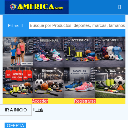
|
Filtros
Acceder
Registrarse
Link
IR A INICIO
OFERTA