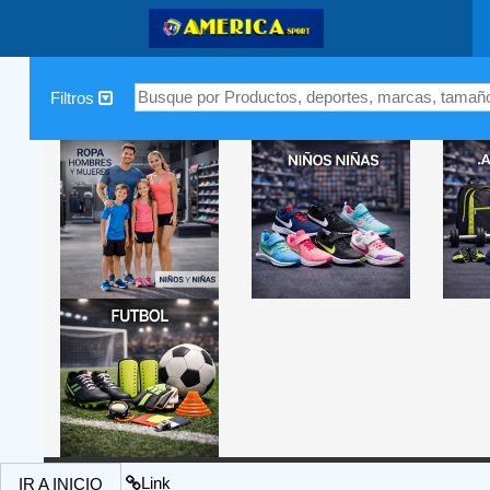
|
Filtros
Link
IR A INICIO