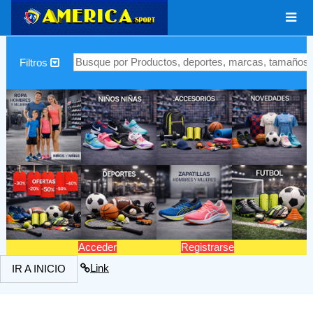
|
Filtros
Acceder
Registrarse
Link
IR A INICIO