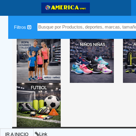
|
Filtros
Link
IR A INICIO