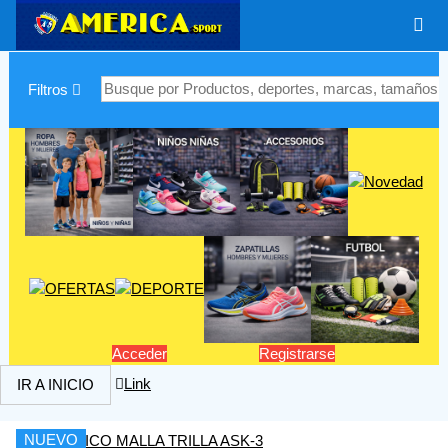
|
Filtros
Acceder
Registrarse
Link
IR A INICIO
NUEVO