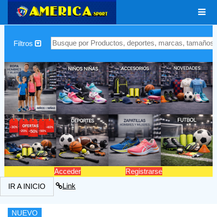
|
Filtros
Acceder
Registrarse
Link
IR A INICIO
NUEVO