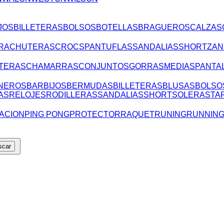
JOS
BILLETERAS
BOLSOS
BOTELLAS
BRAGUEROS
CALZAS
RA
CHUTERAS
CROCS
PANTUFLAS
SANDALIAS
SHORT
ZAN
TERAS
CHAMARRAS
CONJUNTOS
GORRAS
MEDIAS
PANTA
NEROS
BARBIJOS
BERMUDAS
BILLETERAS
BLUSAS
BOLSO
AS
RELOJES
RODILLERAS
SANDALIAS
SHORT
SOLERAS
TA
ACION
PING PONG
PROTECTOR
RAQUET
RUNING
RUNNIN