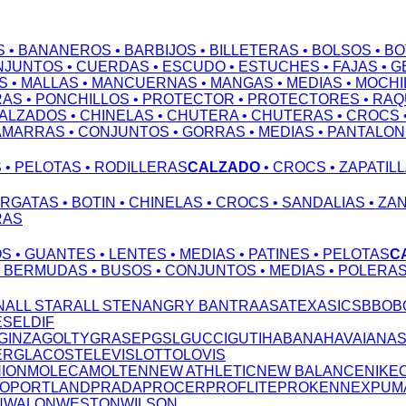
S
• BANANEROS
• BARBIJOS
• BILLETERAS
• BOLSOS
• B
NJUNTOS
• CUERDAS
• ESCUDO
• ESTUCHES
• FAJAS
• 
S
• MALLAS
• MANCUERNAS
• MANGAS
• MEDIAS
• MOCHI
RAS
• PONCHILLOS
• PROTECTOR
• PROTECTORES
• RA
CALZADOS
• CHINELAS
• CHUTERA
• CHUTERAS
• CROCS
AMARRAS
• CONJUNTOS
• GORRAS
• MEDIAS
• PANTALO
S
• PELOTAS
• RODILLERAS
CALZADO
• CROCS
• ZAPATIL
ARGATAS
• BOTIN
• CHINELAS
• CROCS
• SANDALIAS
• ZA
RAS
OS
• GUANTES
• LENTES
• MEDIAS
• PATINES
• PELOTAS
C
• BERMUDAS
• BUSOS
• CONJUNTOS
• MEDIAS
• POLERA
N
ALL STAR
ALL STEN
ANGRY B
ANTRA
ASATEX
ASICS
BBO
B
ESEL
DIF
GINZA
GOLTY
GRASEP
GSL
GUCCI
GUTI
HABANA
HAVAIANA
ERG
LACOSTE
LEVIS
LOTTO
LOVIS
NION
MOLECA
MOLTEN
NEW ATHLETIC
NEW BALANCE
NIKE
TO
PORTLAND
PRADA
PROCER
PROFLITE
PROKENNEX
PUM
N
WALON
WESTON
WILSON