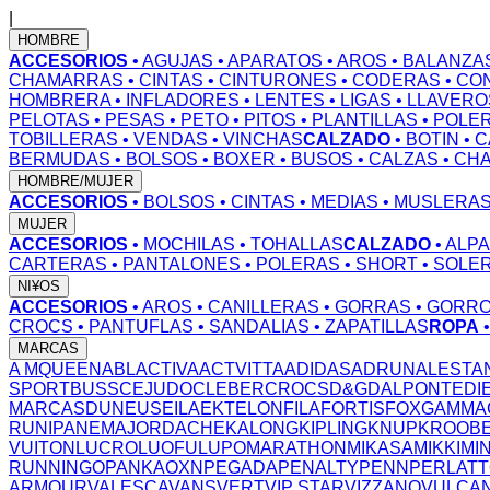
|
HOMBRE
ACCESORIOS
• AGUJAS
• APARATOS
• AROS
• BALANZA
CHAMARRAS
• CINTAS
• CINTURONES
• CODERAS
• CO
HOMBRERA
• INFLADORES
• LENTES
• LIGAS
• LLAVERO
PELOTAS
• PESAS
• PETO
• PITOS
• PLANTILLAS
• POLE
TOBILLERAS
• VENDAS
• VINCHAS
CALZADO
• BOTIN
• 
BERMUDAS
• BOLSOS
• BOXER
• BUSOS
• CALZAS
• CH
HOMBRE/MUJER
ACCESORIOS
• BOLSOS
• CINTAS
• MEDIAS
• MUSLERA
MUJER
ACCESORIOS
• MOCHILAS
• TOHALLAS
CALZADO
• ALP
CARTERAS
• PANTALONES
• POLERAS
• SHORT
• SOLE
NI¥OS
ACCESORIOS
• AROS
• CANILLERAS
• GORRAS
• GORR
CROCS
• PANTUFLAS
• SANDALIAS
• ZAPATILLAS
ROPA
MARCAS
A MQUEEN
ABL
ACTIVA
ACTVITTA
ADIDAS
ADRUN
ALESTA
SPORT
BUSS
CEJUDO
CLEBER
CROCS
D&G
DALPONTE
DI
MARCAS
DUNEUS
EILA
EKTELON
FILA
FORTIS
FOX
GAMMA
RUN
IPANEMA
JORDACHE
KALONG
KIPLING
KNUP
KROOB
VUITON
LUCRO
LUOFU
LUPO
MARATHON
MIKASA
MIKKI
MI
RUNNING
OPANKA
OXN
PEGADA
PENALTY
PENN
PERLAT
ARMOUR
VALESCA
VANS
VERT
VIP STAR
VIZZANO
VULCA