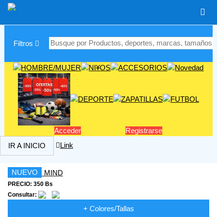
|
Filtros
Acceder
Registrarse
Link
IR A INICIO
NUEVO
PRECIO: 350 Bs
Consultar:
+ Colores/Tallas