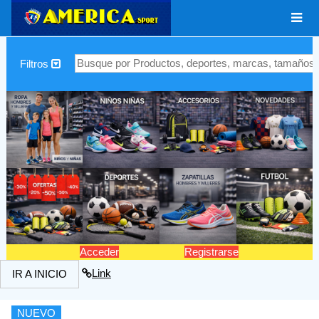
|
Filtros
Acceder
Registrarse
Link
IR A INICIO
NUEVO