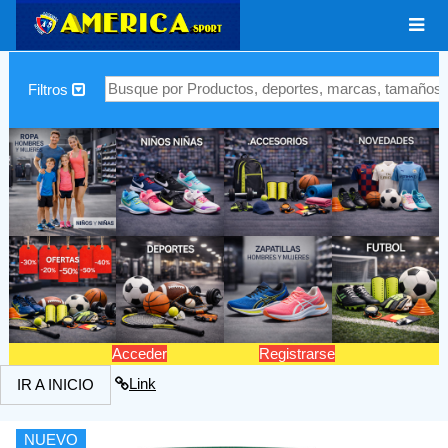
|
Filtros
Acceder
Registrarse
Link
IR A INICIO
NUEVO